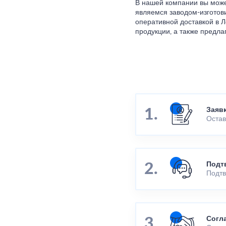
В нашей компании вы може
являемся заводом-изготов
оперативной доставкой в Л
продукции, а также предл
Заяв
Остав
Подт
Подтв
Согл