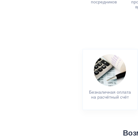
посредников
пр
в
Безналичная оплата
на расчётный счёт
Воз