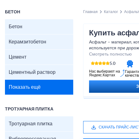
БЕТОН
Главная
Каталог
Асфаль
Бетон
Купить асфал
Керамзитобетон
Асфальт – материал, ко
используется при дорож
разделяется на множест
Смотреть полностью
Цемент
типов. Его основа – это
5.0
также битум и минерал
компания занимается п
Нас выбирают на
Цементный раствор
Гарант
Яндекс.Картах
качеств
качественного асфальта
Показать ещё
ТРОТУАРНАЯ ПЛИТКА
Тротуарная плитка
СКАЧАТЬ ПРАЙС-ЛИС