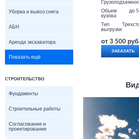
Грузоподъемнос
Объем
до 5
Уборка и вывоз снега
кузова
Тип
Трехст
АБН
выгрузки
от 3 500 руб
Аренда экскаватора
ЗАКАЗАТЬ
Показать ещё
СТРОИТЕЛЬСТВО
Вид
Фундаменты
Строительные работы
Согласование и
проектирование