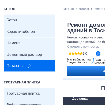
БЕТОН
Главная
Каталог
Ремонт 
Бетон
Ремонт домов
зданий в Тос
Керамзитобетон
Ремонтирование – это, 
настоящее стихийное бе
Цемент
под силу далеко не кажд
Смотреть полностью
зданий и сооружений лю
5.0
Цементный раствор
районе – это одна из 
деятельности компании
Нас выбирают на
Гарант
Яндекс.Картах
качеств
специалистов легко раб
Показать ещё
типа.
ТРОТУАРНАЯ ПЛИТКА
П
Тротуарная плитка
Доставка