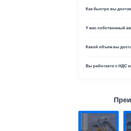
Как быстро вы достав
У вас собственный а
Какой объем вы доста
Вы работаете с НДС и
Преи