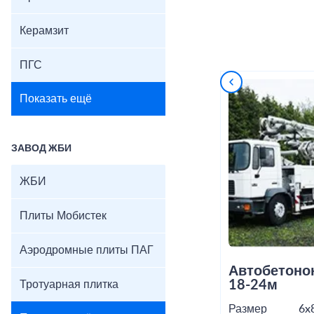
Керамзит
ПГС
Показать ещё
ЗАВОД ЖБИ
ЖБИ
Плиты Мобистек
Аэродромные плиты ПАГ
Автобетоно
18-24м
Тротуарная плитка
Размер
6x