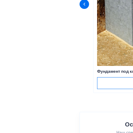
Фундамент под к
Ос
Наш спе