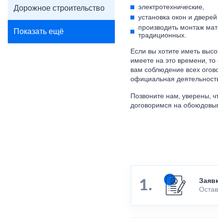
электротехнические,
Дорожное строительство
установка окон и дверей
производить монтаж мат
Показать ещё
традиционных.
Если вы хотите иметь высо
имеете на это времени, т
вам соблюдение всех огово
официальная деятельность
Позвоните нам, уверены, 
договоримся на обоюдовыг
Заяв
Остав