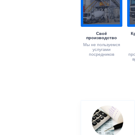
Своё
К
производство
Мы не пользуемся
услугами
посредников
пр
в