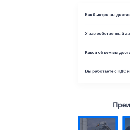
Как быстро вы достав
У вас собственный а
Какой объем вы доста
Вы работаете с НДС и
Преи