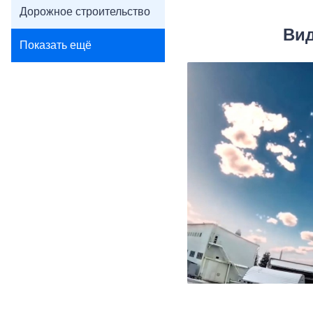
Дорожное строительство
Вид
Показать ещё