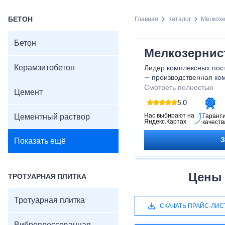
БЕТОН
Главная
Каталог
Мелкозе
Бетон
Мелкозернис
Керамзитобетон
Лидер комплексных пос
— производственная ко
предлагает решения для
Смотреть полностью
Цемент
5.0
Нас выбирают на
Цементный раствор
Гарант
Яндекс.Картах
качеств
Показать ещё
Цены 
ТРОТУАРНАЯ ПЛИТКА
Тротуарная плитка
СКАЧАТЬ ПРАЙС-ЛИС