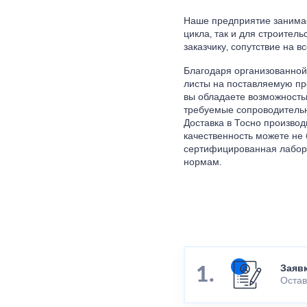
Наше предприятие занимае
цикла, так и для строител
заказчику, сопутствие на в
Благодаря организованной
листы на поставляемую пр
вы обладаете возможностью
требуемые сопроводительн
Доставка в Тосно производи
качественность можете не
сертифицированная лабора
нормам.
Заяв
Остав