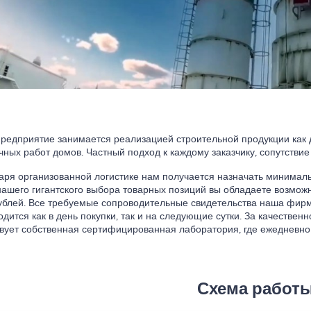
редприятие занимается реализацией строительной продукции как дл
чных работ домов. Частный подход к каждому заказчику, сопутствие
аря организованной логистике нам получается назначать минимал
нашего гигантского выбора товарных позиций вы обладаете возможн
ублей. Все требуемые сопроводительные свидетельства наша фирма
одится как в день покупки, так и на следующие сутки. За качестве
вует собственная сертифицированная лаборатория, где ежедневно 
Схема работ