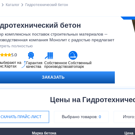
Каталог
Гидротехнический бетон
дротехнический бетон
ер комплексных поставок строительных материалов —
изводственная компания Монолит с радостью предлагает
ния для частников и юридических лиц.
треть полностью
5.0
выбирают на
Гарантия
Собственное
Собственный
кс.Картах
качества
производство
автопарк
ЗАКАЗАТЬ
Цены на Гидротехниче
Выбрано товаров:
Итого
СКАЧАТЬ ПРАЙС-ЛИСТ
0
Марка бетона
Цена