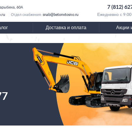
7 (812) 62
Барыбина, 60А
.ru
snab@betonvtosno.ru
Ежедневно с 9:00
Отдел снабжения:
алог
Доставка и оплата
Акции 
77