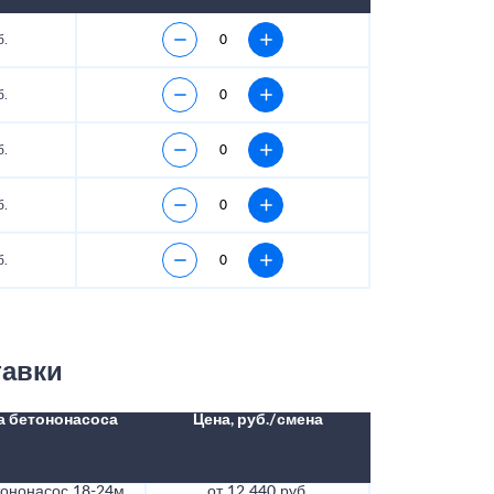
б.
б.
б.
б.
б.
тавки
а бетононасоса
Цена, руб./смена
тононасос 18-24м
от 12 440 руб.