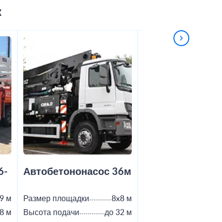
к
6-
Автобетононасос 36м
Автобетононас
9 м
Размер площадки
8x8 м
Размер площадки
8 м
Высота подачи
до 32 м
Высота подачи