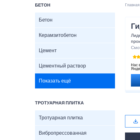
БЕТОН
Главная
Бетон
Ги
Керамзитобетон
Лид
про
реше
Смо
Цемент
Нас 
Цементный раствор
Янде
Показать ещё
ТРОТУАРНАЯ ПЛИТКА
Тротуарная плитка
Вибропрессованная