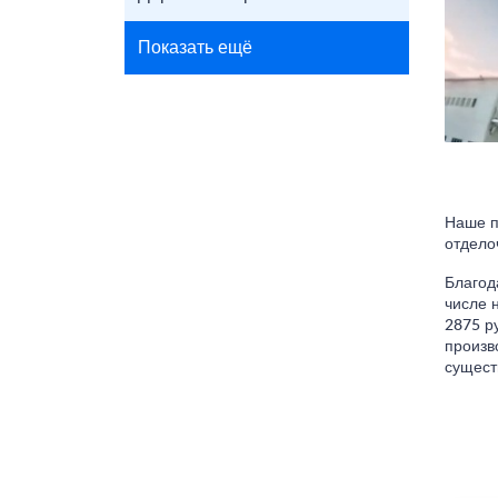
Показать ещё
Наше п
отдело
Благод
числе 
2875 р
произв
сущест