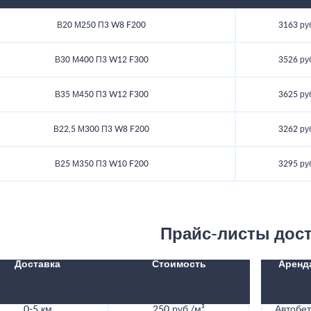
В20 М250 П3 W8 F200
3163 ру
В30 М400 П3 W12 F300
3526 ру
В35 М450 П3 W12 F300
3625 ру
В22,5 М300 П3 W8 F200
3262 ру
В25 М350 П3 W10 F200
3295 ру
Прайс-листы дос
Доставка
Стоимость
Аренд
0-5 км
250 руб./м³
Автобе