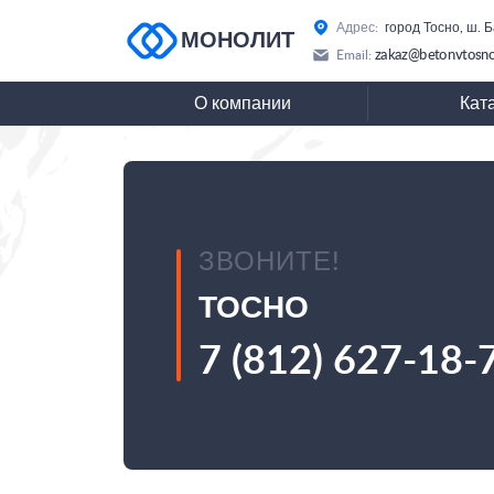
Адрес:
город Тосно, ш. 
МОНОЛИТ
zakaz@betonvtosno
Email:
О компании
Кат
ЗВОНИТЕ!
ТОСНО
7 (812) 627-18-