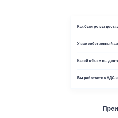
Как быстро вы достав
У вас собственный а
Какой объем вы доста
Вы работаете с НДС и
Преи