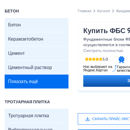
БЕТОН
Главная
Каталог
Фундам
Бетон
Купить ФБС 9
Керамзитобетон
Фундаментные блоки ФБС
осуществляется в соотв
бетона марки М100, им
Смотреть полностью
Цемент
Вес одной штуки составл
5.0
Нас выбирают на
Цементный раствор
Гарант
Яндекс.Картах
качеств
Показать ещё
ТРОТУАРНАЯ ПЛИТКА
Тротуарная плитка
СКАЧАТЬ ПРАЙС-ЛИС