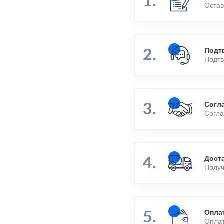
Остав
Подт
Подтв
Согл
Согла
Дост
Получ
Опла
Оплат