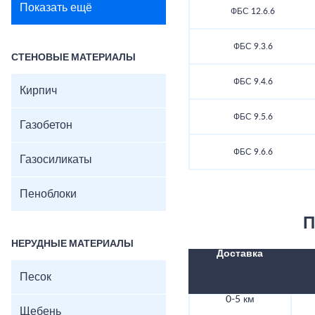
Показать ещё
ФБС 12.6.6
ФБС 9.3.6
СТЕНОВЫЕ МАТЕРИАЛЫ
ФБС 9.4.6
Кирпич
ФБС 9.5.6
Газобетон
ФБС 9.6.6
Газосиликаты
Пеноблоки
П
НЕРУДНЫЕ МАТЕРИАЛЫ
Доставка
Песок
0-5 км
Щебень