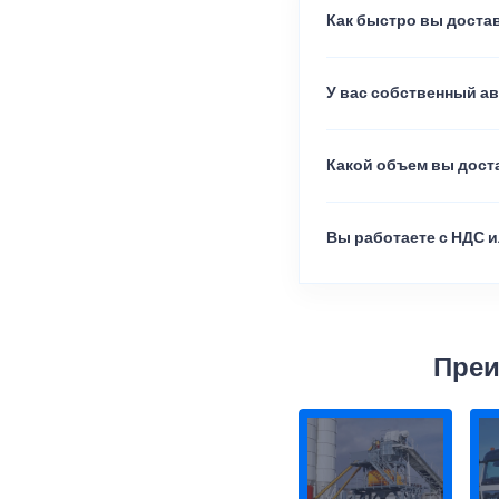
Как быстро вы достав
У вас собственный а
Какой объем вы доста
Вы работаете с НДС и
Преи