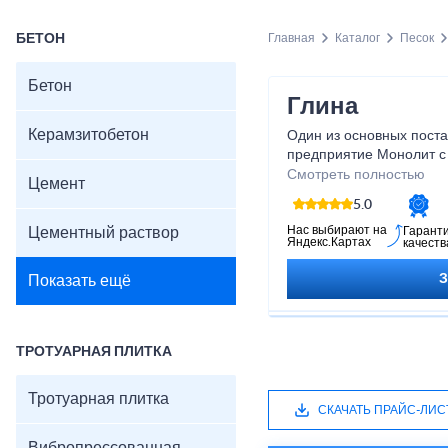
БЕТОН
Главная
Каталог
Песок
Бетон
Глина
Керамзитобетон
Один из основных пост
предприятие Монолит с
для частников и крупны
Смотреть полностью
Цемент
5.0
Нас выбирают на
Цементный раствор
Гарант
Яндекс.Картах
качеств
Показать ещё
ТРОТУАРНАЯ ПЛИТКА
Тротуарная плитка
СКАЧАТЬ ПРАЙС-ЛИС