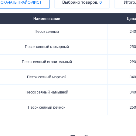
Выбрано товаров:
Итого
СКАЧАТЬ ПРАЙС-ЛИСТ
0
Наименование
Цена
Песок сеяный
240
Песок сеяный карьерный
250
Песок сеяный строительный
290
Песок сеяный морской
340
Песок сеяный намывной
340
Песок сеяный речной
250