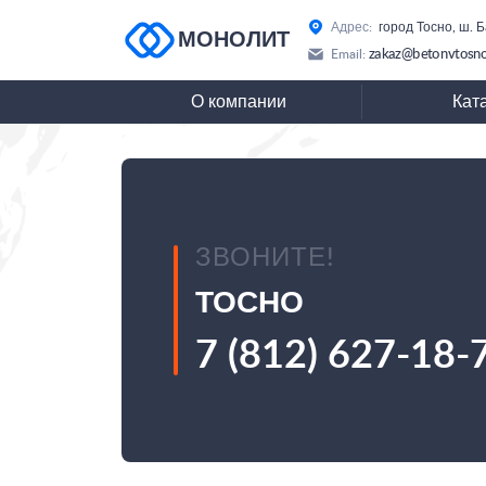
Адрес:
город Тосно, ш. 
МОНОЛИТ
zakaz@betonvtosno
Email:
О компании
Кат
ЗВОНИТЕ!
ТОСНО
7 (812) 627-18-