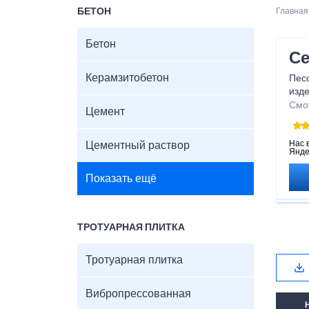
БЕТОН
Главная
Бетон
Се
Керамзитобетон
Пес
изде
фунд
Смо
Цемент
техн
Нас 
Цементный раствор
Янде
Показать ещё
ТРОТУАРНАЯ ПЛИТКА
Тротуарная плитка
Вибропрессованная