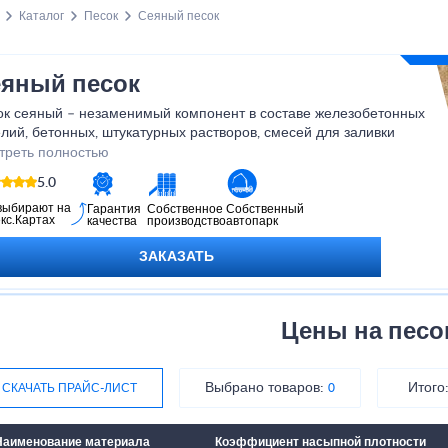
Каталог
Песок
Сеяный песок
яный песок
ок сеяный – незаменимый компонент в составе железобетонных
лий, бетонных, штукатурных растворов, смесей для заливки
аментов. Цена на сеяный песок зависит от сложности добычи,
треть полностью
ологии очистки, дальности перевозки и других расходов.
5.0
выбирают на
Гарантия
Собственное
Собственный
кс.Картах
качества
производство
автопарк
ЗАКАЗАТЬ
Цены на песо
Выбрано товаров:
Итого
СКАЧАТЬ ПРАЙС-ЛИСТ
0
Наименование материала
Коэффициент насыпной плотности