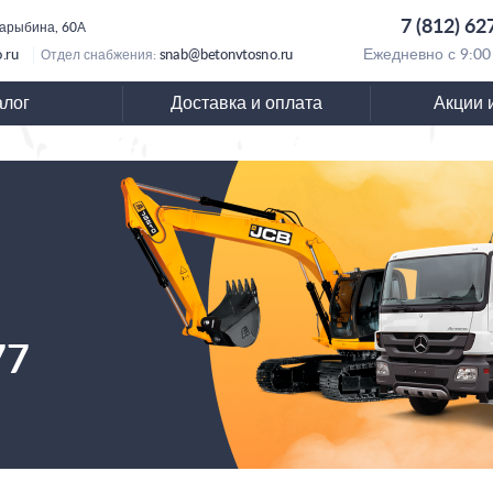
7 (812) 62
Барыбина, 60А
.ru
snab@betonvtosno.ru
Ежедневно с 9:00
Отдел снабжения:
алог
Доставка и оплата
Акции 
77