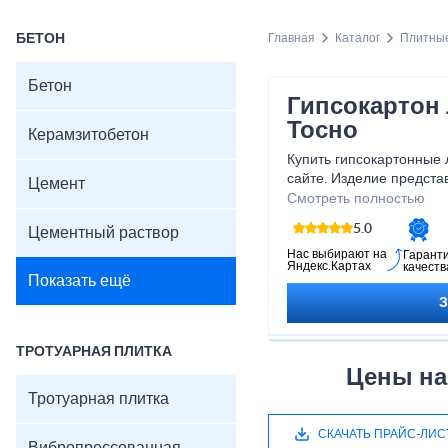
БЕТОН
Главная
Каталог
Плитны
Бетон
Гипсокартон 
Тосно
Керамзитобетон
Купить гипсокартонные 
сайте. Изделие предста
Цемент
прямоугольный лист, из
Смотреть полностью
армирующих добавок, ги
5.0
Цементный раствор
вид, который существен
выполнения монтажных 
Нас выбирают на
Гарант
Яндекс.Картах
качеств
Показать ещё
ТРОТУАРНАЯ ПЛИТКА
Цены на
Тротуарная плитка
СКАЧАТЬ ПРАЙС-ЛИС