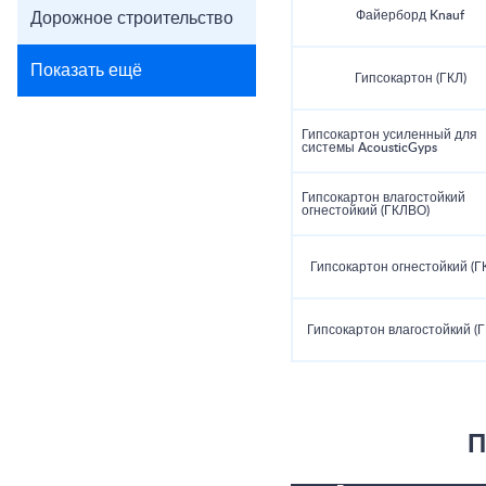
Файерборд Knauf
Дорожное строительство
Показать ещё
Гипсокартон (ГКЛ)
Гипсокартон усиленный для
системы AcousticGyps
Гипсокартон влагостойкий
огнестойкий (ГКЛВО)
Гипсокартон огнестойкий (Г
Гипсокартон влагостойкий (
П