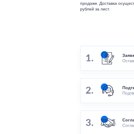
продаже. Доставка осущест
рублей за лист.
Заяв
Остав
Подт
Подтв
Согл
Согла