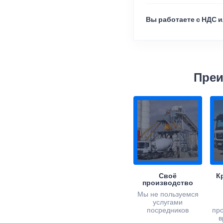
Вы работаете с НДС и
Преи
Своё
К
производство
Мы не пользуемся
услугами
посредников
пр
в