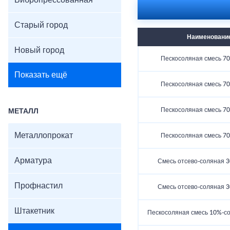
Вибропрессованная
с радостью предоставим
Не откладывайте зимни
Старый город
пескосоль у нас и будьт
в любых объемах!
Наименовани
Новый город
Пескосоляная смесь 7
Показать ещё
Пескосоляная смесь 7
Пескосоляная смесь 7
МЕТАЛЛ
Металлопрокат
Пескосоляная смесь 7
Арматура
Смесь отсево-соляная 
Профнастил
Смесь отсево-соляная 
Штакетник
Пескосоляная смесь 10%-со