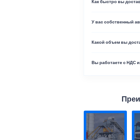
Как быстро вы достав
У вас собственный а
Какой объем вы доста
Вы работаете с НДС и
Преи