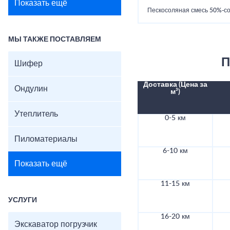
Показать ещё
Пескосоляная смесь 50%-со
МЫ ТАКЖЕ ПОСТАВЛЯЕМ
П
Шифер
Доставка (Цена за
Ондулин
м³)
Утеплитель
0-5 км
Пиломатериалы
6-10 км
Показать ещё
11-15 км
УСЛУГИ
16-20 км
Экскаватор погрузчик