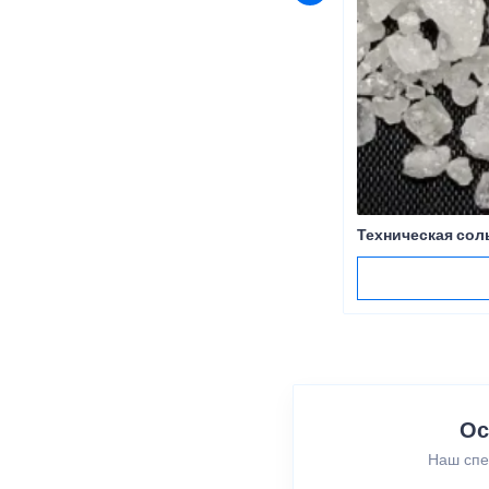
Техническая сол
Ос
Наш спе