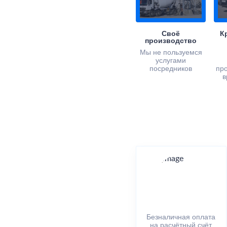
Своё
К
производство
Мы не пользуемся
услугами
посредников
пр
в
Безналичная оплата
на расчётный счёт